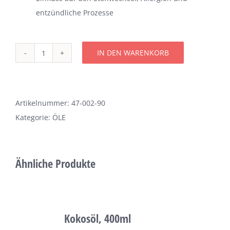
entzündliche Prozesse
Über uns
Terminkalender
IN DEN WARENKORB
Omega
3
Kontakt & Anfahrt
Öl,
90
Artikelnummer:
47-002-90
Öffnungszeiten
ml
Kategorie:
ÖLE
Menge
Ähnliche Produkte
Kokosöl, 400ml