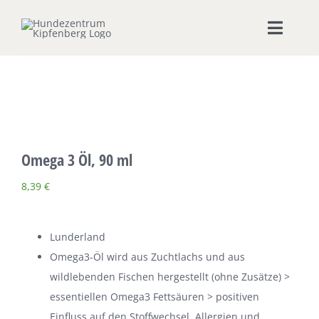
Zum
Inhalt
Toggle
springen
Naviga
Home
Hundeschule
Omega 3 Öl, 90 ml
Seminare & Workshops
8,39
€
Unsere Shops
Lunderland
Hundepension
Omega3-Öl wird aus Zuchtlachs und aus
wildlebenden Fischen hergestellt (ohne Zusätze) >
Ernährungsberatung
essentiellen Omega3 Fettsäuren > positiven
Einfluss auf den Stoffwechsel, Allergien und