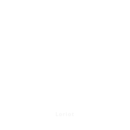
„Ein Leben ohne Hund ist möglich,
aber sinnlos.“
Loriot