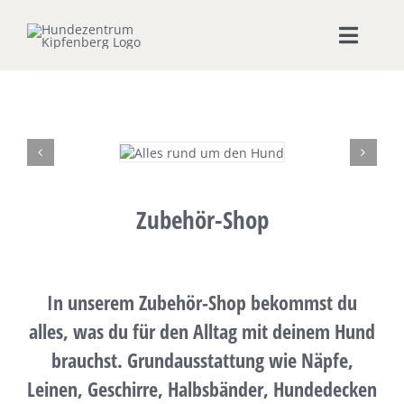
Zum
Inhalt
Toggle
springen
Naviga
Home
Hundeschule
Seminare & Workshops
Zubehör-Shop
Unsere Shops
In unserem Zubehör-Shop bekommst du
Hundepension
alles, was du für den Alltag mit deinem Hund
brauchst. Grundausstattung wie Näpfe,
Ernährungsberatung
Leinen, Geschirre, Halbsbänder, Hundedecken