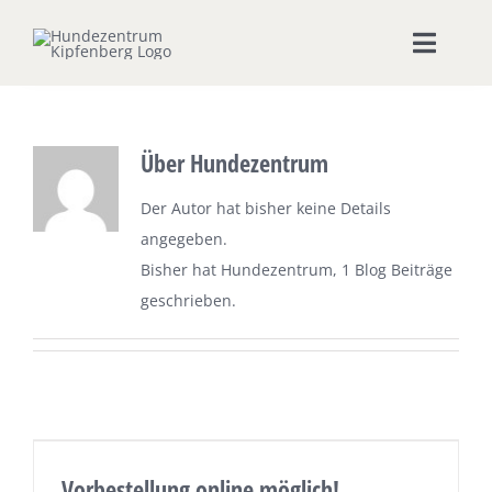
Zum
Inhalt
Toggle
springen
Naviga
Home
Über
Hundezentrum
Hundeschule
Der Autor hat bisher keine Details
angegeben.
Seminare & Workshops
Bisher hat Hundezentrum, 1 Blog Beiträge
geschrieben.
Unsere Shops
Hundepension
Ernährungsberatung
Vorbestellung online möglich!