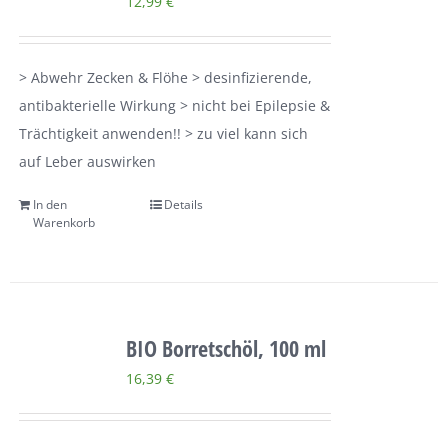
12,99
€
Über uns
> Abwehr Zecken & Flöhe > desinfizierende,
Terminkalender
antibakterielle Wirkung > nicht bei Epilepsie &
Trächtigkeit anwenden!! > zu viel kann sich
Kontakt & Anfahrt
auf Leber auswirken
In den
Details
Öffnungszeiten
Warenkorb
BIO Borretschöl, 100 ml
16,39
€