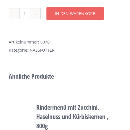
Über uns
IN DEN WARENKORB
Kaninchentopf,
Terminkalender
800g
(Mischprotein!)
Menge
Artikelnummer:
0070
Kontakt & Anfahrt
Kategorie:
NASSFUTTER
Öffnungszeiten
Ähnliche Produkte
Rindermenü mit Zucchini,
Haselnuss und Kürbiskernen ,
800g