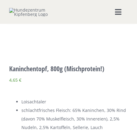
Zum
Inhalt
Toggle
springen
Naviga
Home
Hundeschule
Kaninchentopf, 800g (Mischprotein!)
Seminare & Workshops
4,65
€
Unsere Shops
Loisachtaler
Hundepension
schlachtfrisches Fleisch: 65% Kaninchen, 30% Rind
(davon 70% Muskelfleisch, 30% Innereien), 2,5%
Ernährungsberatung
Nudeln, 2,5% Kartoffeln, Sellerie, Lauch