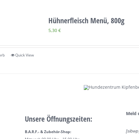
Hühnerfleisch Menü, 800g
5,30
€
orb
Quick View
Meld 
Unsere Öffnungszeiten:
[sibwp
B.A.R.F.- & Zubehör-Shop: