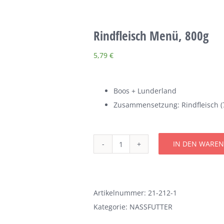
Rindfleisch Menü, 800g
5,79
€
Boos + Lunderland
Zusammensetzung: Rindfleisch (70
IN DEN WARE
Rindfleisch
Menü,
800g
Menge
Artikelnummer:
21-212-1
Kategorie:
NASSFUTTER