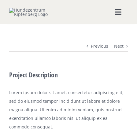
Zum
Inhalt
Toggle
springen
Naviga
Home
Previous
Next
Hundeschule
Seminare & Workshops
Project Description
Unsere Shops
Lorem ipsum dolor sit amet, consectetur adipiscing elit,
sed do eiusmod tempor incididunt ut labore et dolore
Hundepension
magna aliqua. Ut enim ad minim veniam, quis nostrud
exercitation ullamco laboris nisi ut aliquip ex ea
Ernährungsberatung
commodo consequat.