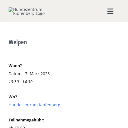
Zum
Inhalt
Toggle
springen
Naviga
Home
Welpen
Hundeschule
Seminare & Workshops
Wann?
Datum - 7. März 2026
13:30 - 14:30
Unsere Shops
Wo?
Hundepension
Hundezentrum Kipfenberg
Ernährungsberatung
Teilnahmegebühr:
ab €0,00