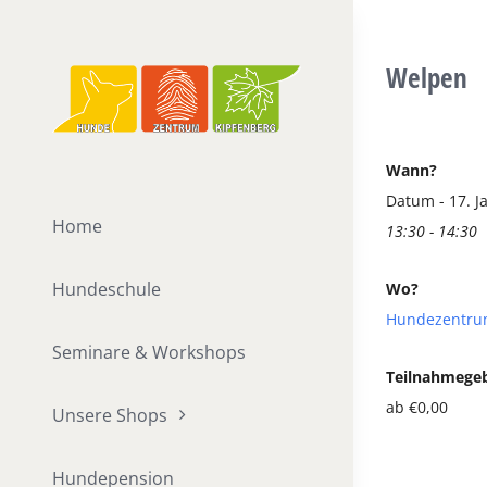
Zum
Inhalt
Welpen
springen
Wann?
Datum - 17. J
Home
13:30 - 14:30
Hundeschule
Wo?
Hundezentru
Seminare & Workshops
Teilnahmege
ab €0,00
Unsere Shops
Hundepension