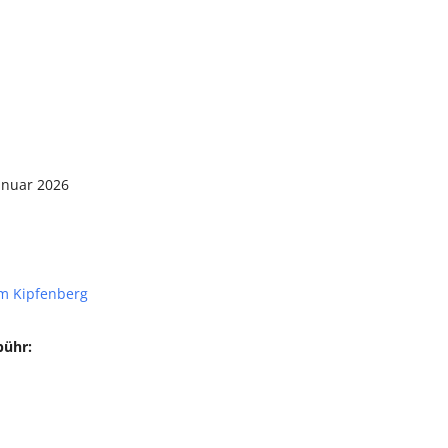
anuar 2026
m Kipfenberg
bühr: