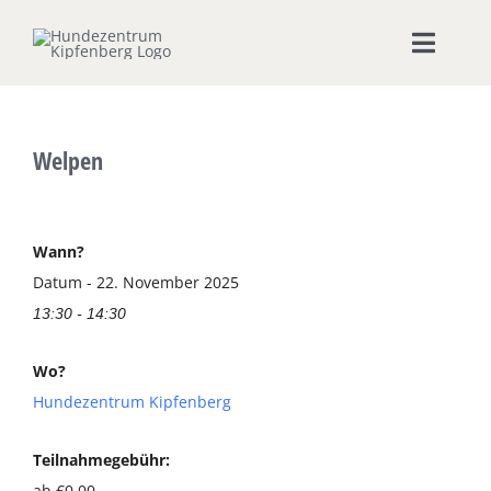
Zum
Inhalt
Toggle
springen
Naviga
Home
Welpen
Hundeschule
Seminare & Workshops
Wann?
Datum - 22. November 2025
13:30 - 14:30
Unsere Shops
Wo?
Hundepension
Hundezentrum Kipfenberg
Ernährungsberatung
Teilnahmegebühr:
ab €0,00