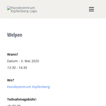
Zum
Inhalt
Toggle
springen
Naviga
Home
Welpen
Hundeschule
Seminare & Workshops
Wann?
Datum - 3. Mai 2025
13:30 - 14:30
Unsere Shops
Wo?
Hundepension
Hundezentrum Kipfenberg
Ernährungsberatung
Teilnahmegebühr:
ab €0,00