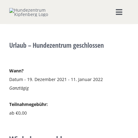
Zum
Inhalt
Toggle
springen
Naviga
Home
Urlaub – Hundezentrum geschlossen
Hundeschule
Seminare & Workshops
Wann?
Datum - 19. Dezember 2021 - 11. Januar 2022
Ganztägig
Unsere Shops
Teilnahmegebühr:
Hundepension
ab €0,00
Ernährungsberatung