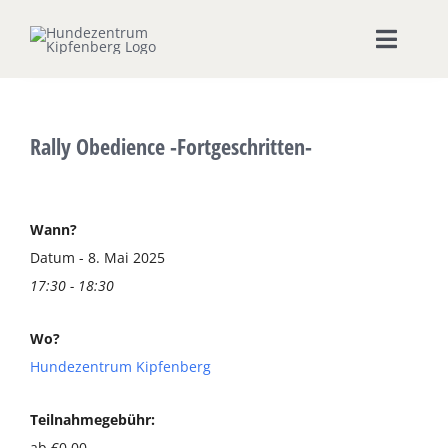
Zum
Inhalt
Toggle
springen
Naviga
Home
Rally Obedience -Fortgeschritten-
Hundeschule
Seminare & Workshops
Wann?
Datum - 8. Mai 2025
17:30 - 18:30
Unsere Shops
Wo?
Hundepension
Hundezentrum Kipfenberg
Ernährungsberatung
Teilnahmegebühr:
ab €0,00