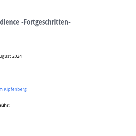
dience -Fortgeschritten-
August 2024
m Kipfenberg
bühr: