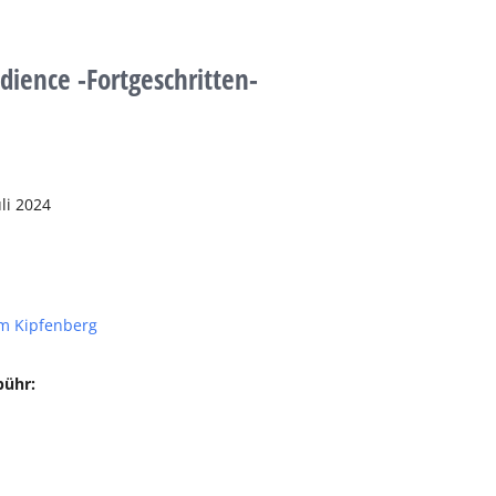
dience -Fortgeschritten-
li 2024
m Kipfenberg
bühr: