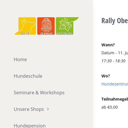
Zum
Inhalt
Rally Obe
springen
Wann?
Datum - 11. Ju
Home
17:30 - 18:30
Hundeschule
Wo?
Hundezentru
Seminare & Workshops
Teilnahmege
ab €0,00
Unsere Shops
Hundepension