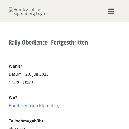
Zum
Inhalt
Toggle
springen
Naviga
Home
Rally Obedience -Fortgeschritten-
Hundeschule
Seminare & Workshops
Wann?
Datum - 20. Juli 2023
17:30 - 18:30
Unsere Shops
Wo?
Hundepension
Hundezentrum Kipfenberg
Ernährungsberatung
Teilnahmegebühr:
ab €0,00