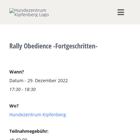
Zum
Inhalt
Toggle
springen
Naviga
Home
Rally Obedience -Fortgeschritten-
Hundeschule
Seminare & Workshops
Wann?
Datum - 29. Dezember 2022
17:30 - 18:30
Unsere Shops
Wo?
Hundepension
Hundezentrum Kipfenberg
Ernährungsberatung
Teilnahmegebühr:
ab €0,00