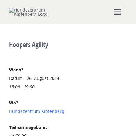
Zum
Inhalt
Toggle
springen
Naviga
Home
Hoopers Agility
Hundeschule
Seminare & Workshops
Wann?
Datum - 26. August 2024
18:00 - 19:00
Unsere Shops
Wo?
Hundepension
Hundezentrum Kipfenberg
Ernährungsberatung
Teilnahmegebühr:
ab €0,00