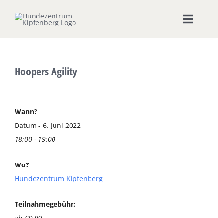
Zum
Inhalt
Toggle
springen
Naviga
Home
Hoopers Agility
Hundeschule
Seminare & Workshops
Wann?
Datum - 6. Juni 2022
18:00 - 19:00
Unsere Shops
Wo?
Hundepension
Hundezentrum Kipfenberg
Ernährungsberatung
Teilnahmegebühr:
ab €0,00