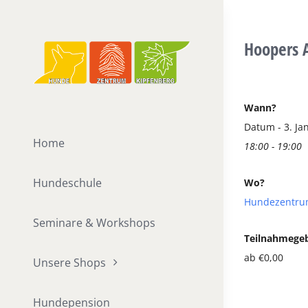
Zum
Inhalt
Hoopers A
springen
Wann?
Datum - 3. Ja
Home
18:00 - 19:00
Hundeschule
Wo?
Hundezentru
Seminare & Workshops
Teilnahmege
ab €0,00
Unsere Shops
Hundepension