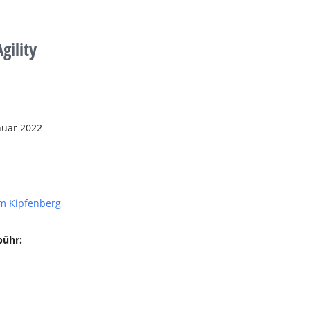
gility
nuar 2022
m Kipfenberg
bühr: