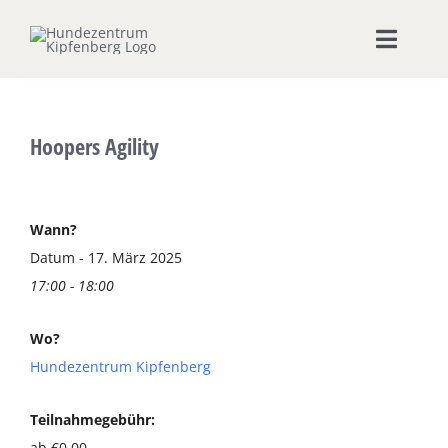
Zum
Inhalt
Toggle
springen
Naviga
Home
Hoopers Agility
Hundeschule
Seminare & Workshops
Wann?
Datum - 17. März 2025
17:00 - 18:00
Unsere Shops
Wo?
Hundepension
Hundezentrum Kipfenberg
Ernährungsberatung
Teilnahmegebühr:
ab €0,00