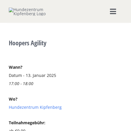
Zum
Inhalt
Toggle
springen
Naviga
Home
Hoopers Agility
Hundeschule
Seminare & Workshops
Wann?
Datum - 13. Januar 2025
17:00 - 18:00
Unsere Shops
Wo?
Hundepension
Hundezentrum Kipfenberg
Ernährungsberatung
Teilnahmegebühr:
ab €0,00