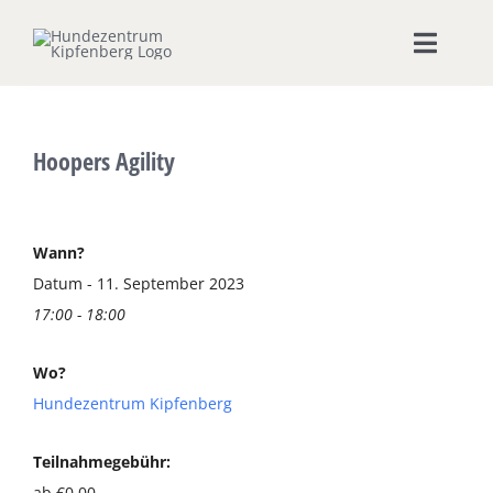
Zum
Inhalt
Toggle
springen
Naviga
Home
Hoopers Agility
Hundeschule
Seminare & Workshops
Wann?
Datum - 11. September 2023
17:00 - 18:00
Unsere Shops
Wo?
Hundepension
Hundezentrum Kipfenberg
Ernährungsberatung
Teilnahmegebühr:
ab €0,00