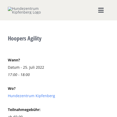
Zum
Inhalt
Toggle
springen
Naviga
Home
Hoopers Agility
Hundeschule
Seminare & Workshops
Wann?
Datum - 25. Juli 2022
17:00 - 18:00
Unsere Shops
Wo?
Hundepension
Hundezentrum Kipfenberg
Ernährungsberatung
Teilnahmegebühr:
ab €0,00