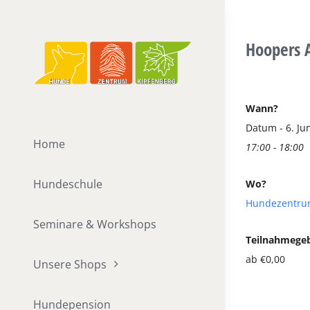
Zum
Inhalt
Hoopers A
springen
Wann?
Datum - 6. Ju
Home
17:00 - 18:00
Hundeschule
Wo?
Hundezentru
Seminare & Workshops
Teilnahmege
ab €0,00
Unsere Shops
Hundepension