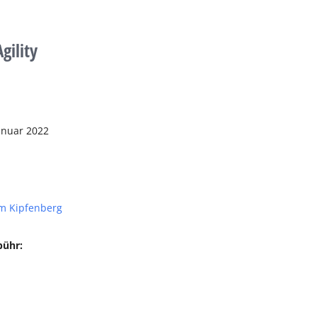
gility
anuar 2022
m Kipfenberg
bühr: