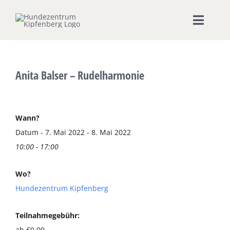
Zum
Inhalt
Toggle
springen
Naviga
Home
Anita Balser – Rudelharmonie
Hundeschule
Zeige
grösseres
Seminare & Workshops
Wann?
Bild
Datum - 7. Mai 2022 - 8. Mai 2022
10:00 - 17:00
Unsere Shops
Wo?
Hundepension
Hundezentrum Kipfenberg
Ernährungsberatung
Teilnahmegebühr:
ab €0,00