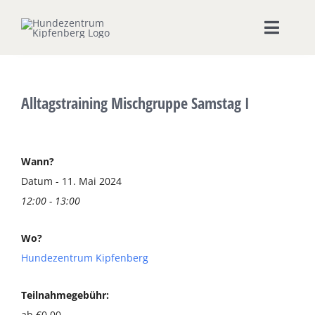
Zum
Inhalt
Toggle
springen
Naviga
Home
Alltagstraining Mischgruppe Samstag I
Hundeschule
Seminare & Workshops
Wann?
Datum - 11. Mai 2024
12:00 - 13:00
Unsere Shops
Wo?
Hundepension
Hundezentrum Kipfenberg
Ernährungsberatung
Teilnahmegebühr:
ab €0,00