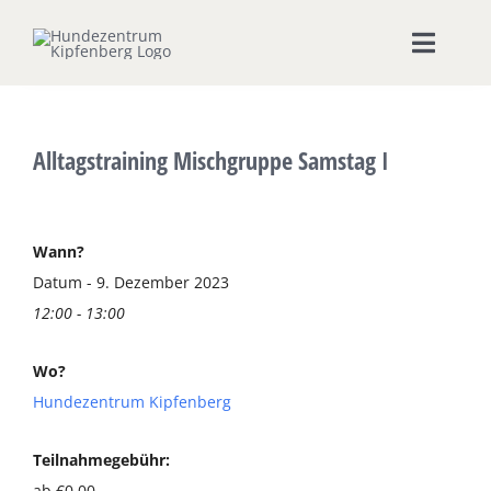
Zum
Inhalt
Toggle
springen
Naviga
Home
Alltagstraining Mischgruppe Samstag I
Hundeschule
Seminare & Workshops
Wann?
Datum - 9. Dezember 2023
12:00 - 13:00
Unsere Shops
Wo?
Hundepension
Hundezentrum Kipfenberg
Ernährungsberatung
Teilnahmegebühr:
ab €0,00