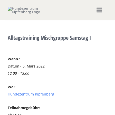
Zum
Inhalt
Toggle
springen
Naviga
Home
Alltagstraining Mischgruppe Samstag I
Hundeschule
Seminare & Workshops
Wann?
Datum - 5. März 2022
12:00 - 13:00
Unsere Shops
Wo?
Hundepension
Hundezentrum Kipfenberg
Ernährungsberatung
Teilnahmegebühr:
ab €0,00