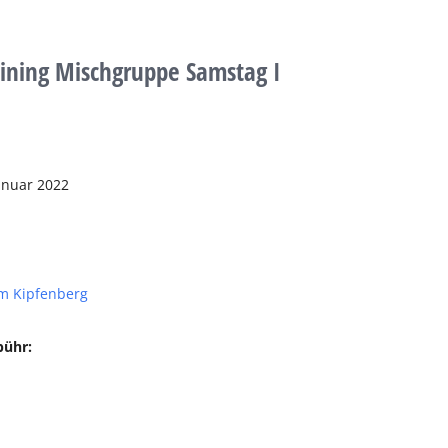
aining Mischgruppe Samstag I
anuar 2022
m Kipfenberg
bühr: