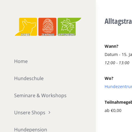
Zum
Inhalt
Alltagstr
springen
Wann?
Datum - 15. J
Home
12:00 - 13:00
Hundeschule
Wo?
Hundezentru
Seminare & Workshops
Teilnahmege
ab €0,00
Unsere Shops
Hundepension