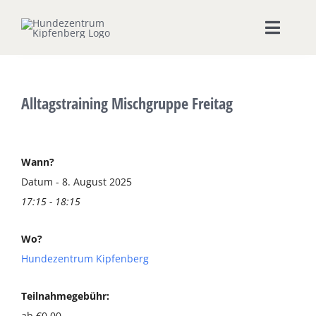
Zum
Inhalt
Toggle
springen
Naviga
Home
Alltagstraining Mischgruppe Freitag
Hundeschule
Seminare & Workshops
Wann?
Datum - 8. August 2025
17:15 - 18:15
Unsere Shops
Wo?
Hundepension
Hundezentrum Kipfenberg
Ernährungsberatung
Teilnahmegebühr:
ab €0,00