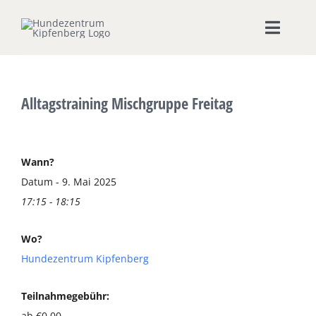
Zum
Inhalt
Toggle
springen
Naviga
Home
Alltagstraining Mischgruppe Freitag
Hundeschule
Seminare & Workshops
Wann?
Datum - 9. Mai 2025
17:15 - 18:15
Unsere Shops
Wo?
Hundepension
Hundezentrum Kipfenberg
Ernährungsberatung
Teilnahmegebühr:
ab €0,00