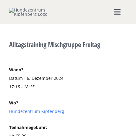
Zum
Inhalt
Toggle
springen
Naviga
Home
Alltagstraining Mischgruppe Freitag
Hundeschule
Seminare & Workshops
Wann?
Datum - 6. Dezember 2024
17:15 - 18:15
Unsere Shops
Wo?
Hundepension
Hundezentrum Kipfenberg
Ernährungsberatung
Teilnahmegebühr:
ab €0,00