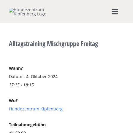
Zum
Inhalt
Toggle
springen
Naviga
Home
Alltagstraining Mischgruppe Freitag
Hundeschule
Seminare & Workshops
Wann?
Datum - 4. Oktober 2024
17:15 - 18:15
Unsere Shops
Wo?
Hundepension
Hundezentrum Kipfenberg
Ernährungsberatung
Teilnahmegebühr:
ab €0,00