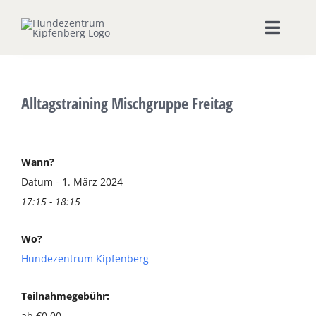
Zum
Inhalt
Toggle
springen
Naviga
Home
Alltagstraining Mischgruppe Freitag
Hundeschule
Seminare & Workshops
Wann?
Datum - 1. März 2024
17:15 - 18:15
Unsere Shops
Wo?
Hundepension
Hundezentrum Kipfenberg
Ernährungsberatung
Teilnahmegebühr:
ab €0,00