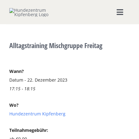
Zum
Inhalt
Toggle
springen
Naviga
Home
Alltagstraining Mischgruppe Freitag
Hundeschule
Seminare & Workshops
Wann?
Datum - 22. Dezember 2023
17:15 - 18:15
Unsere Shops
Wo?
Hundepension
Hundezentrum Kipfenberg
Ernährungsberatung
Teilnahmegebühr:
ab €0,00