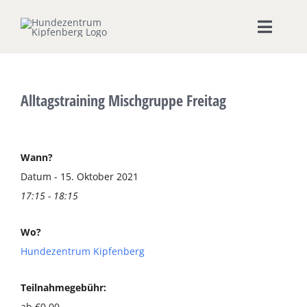
Zum
Inhalt
Toggle
springen
Naviga
Home
Alltagstraining Mischgruppe Freitag
Hundeschule
Seminare & Workshops
Wann?
Datum - 15. Oktober 2021
17:15 - 18:15
Unsere Shops
Wo?
Hundepension
Hundezentrum Kipfenberg
Ernährungsberatung
Teilnahmegebühr:
ab €0,00