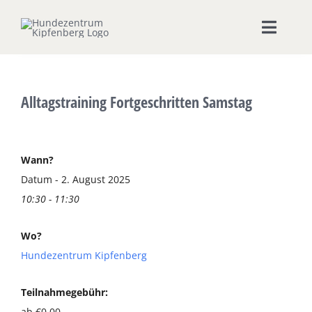
Zum
Inhalt
Toggle
springen
Naviga
Home
Alltagstraining Fortgeschritten Samstag
Hundeschule
Seminare & Workshops
Wann?
Datum - 2. August 2025
10:30 - 11:30
Unsere Shops
Wo?
Hundepension
Hundezentrum Kipfenberg
Ernährungsberatung
Teilnahmegebühr:
ab €0,00