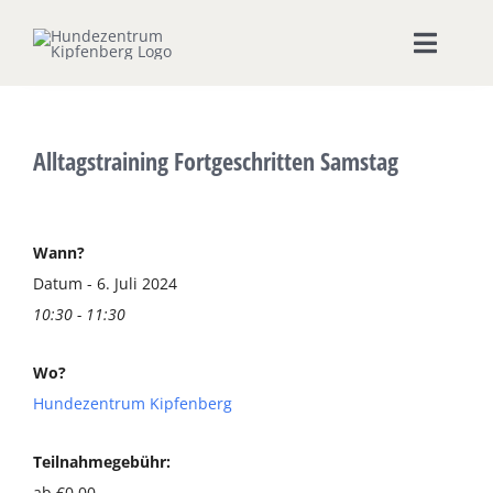
Zum
Inhalt
Toggle
springen
Naviga
Home
Alltagstraining Fortgeschritten Samstag
Hundeschule
Seminare & Workshops
Wann?
Datum - 6. Juli 2024
10:30 - 11:30
Unsere Shops
Wo?
Hundepension
Hundezentrum Kipfenberg
Ernährungsberatung
Teilnahmegebühr:
ab €0,00