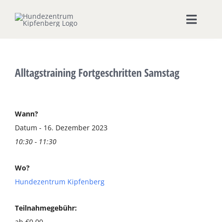
Zum
Inhalt
Toggle
springen
Naviga
Home
Alltagstraining Fortgeschritten Samstag
Hundeschule
Seminare & Workshops
Wann?
Datum - 16. Dezember 2023
10:30 - 11:30
Unsere Shops
Wo?
Hundepension
Hundezentrum Kipfenberg
Ernährungsberatung
Teilnahmegebühr:
ab €0,00