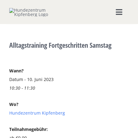
Zum
Inhalt
Toggle
springen
Naviga
Home
Alltagstraining Fortgeschritten Samstag
Hundeschule
Seminare & Workshops
Wann?
Datum - 10. Juni 2023
10:30 - 11:30
Unsere Shops
Wo?
Hundepension
Hundezentrum Kipfenberg
Ernährungsberatung
Teilnahmegebühr:
ab €0,00