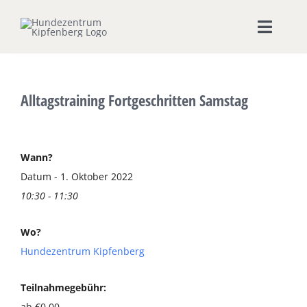
Zum
Inhalt
Toggle
springen
Naviga
Home
Alltagstraining Fortgeschritten Samstag
Hundeschule
Seminare & Workshops
Wann?
Datum - 1. Oktober 2022
10:30 - 11:30
Unsere Shops
Wo?
Hundepension
Hundezentrum Kipfenberg
Ernährungsberatung
Teilnahmegebühr:
ab €0,00