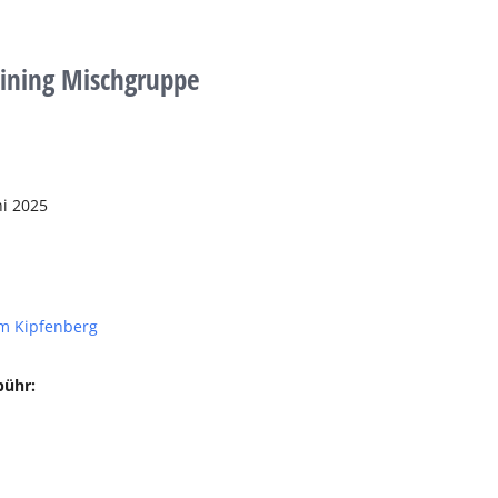
aining Mischgruppe
ni 2025
m Kipfenberg
bühr: