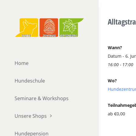
Zum
Inhalt
Alltagstr
springen
Wann?
Datum - 6. Ju
Home
16:00 - 17:00
Hundeschule
Wo?
Hundezentru
Seminare & Workshops
Teilnahmege
ab €0,00
Unsere Shops
Hundepension