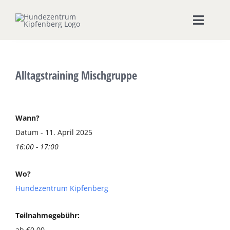
Zum
Inhalt
Toggle
springen
Naviga
Home
Alltagstraining Mischgruppe
Hundeschule
Seminare & Workshops
Wann?
Datum - 11. April 2025
16:00 - 17:00
Unsere Shops
Wo?
Hundepension
Hundezentrum Kipfenberg
Ernährungsberatung
Teilnahmegebühr:
ab €0,00