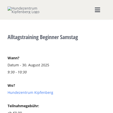
Zum
Inhalt
Toggle
springen
Naviga
Home
Alltagstraining Beginner Samstag
Hundeschule
Seminare & Workshops
Wann?
Datum - 30. August 2025
9:30 - 10:30
Unsere Shops
Wo?
Hundepension
Hundezentrum Kipfenberg
Ernährungsberatung
Teilnahmegebühr:
ab €0,00