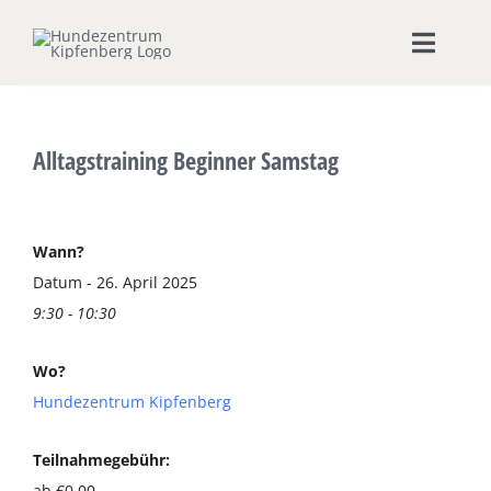
Zum
Inhalt
Toggle
springen
Naviga
Home
Alltagstraining Beginner Samstag
Hundeschule
Seminare & Workshops
Wann?
Datum - 26. April 2025
9:30 - 10:30
Unsere Shops
Wo?
Hundepension
Hundezentrum Kipfenberg
Ernährungsberatung
Teilnahmegebühr:
ab €0,00