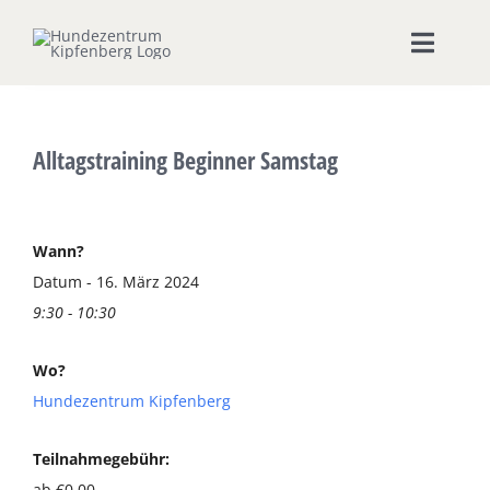
Zum
Inhalt
Toggle
springen
Naviga
Home
Alltagstraining Beginner Samstag
Hundeschule
Seminare & Workshops
Wann?
Datum - 16. März 2024
9:30 - 10:30
Unsere Shops
Wo?
Hundepension
Hundezentrum Kipfenberg
Ernährungsberatung
Teilnahmegebühr:
ab €0,00