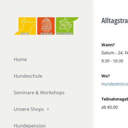
Zum
Inhalt
Alltagstr
springen
Wann?
Datum - 24. F
Home
9:30 - 10:30
Hundeschule
Wo?
Hundezentru
Seminare & Workshops
Teilnahmege
ab €0,00
Unsere Shops
Hundepension