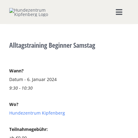
Zum
Inhalt
Toggle
springen
Naviga
Home
Alltagstraining Beginner Samstag
Hundeschule
Seminare & Workshops
Wann?
Datum - 6. Januar 2024
9:30 - 10:30
Unsere Shops
Wo?
Hundepension
Hundezentrum Kipfenberg
Ernährungsberatung
Teilnahmegebühr:
ab €0,00